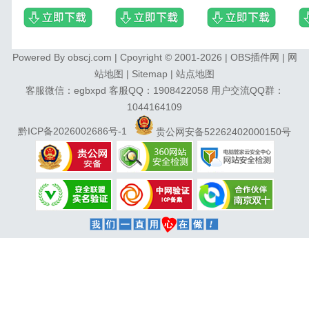
Powered By
obscj.com | Cpoyright © 2001-2026 | OBS插件网 |
网
站地图
|
Sitemap
|
站点地图
客服微信：egbxpd 客服QQ：1908422058 用户交流QQ群：
1044164109
黔ICP备2026002686号-1
贵公网安备52262402000150号