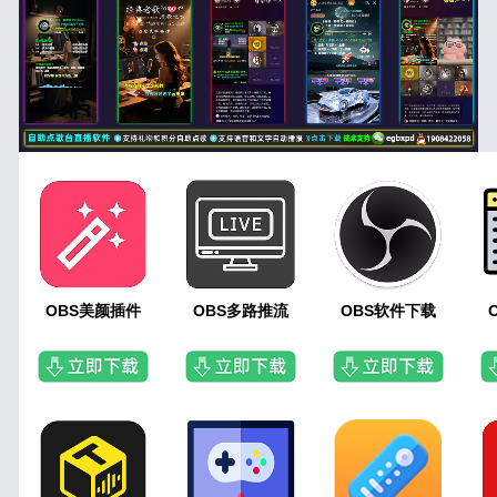
OBS美颜插件
OBS多路推流
OBS软件下载