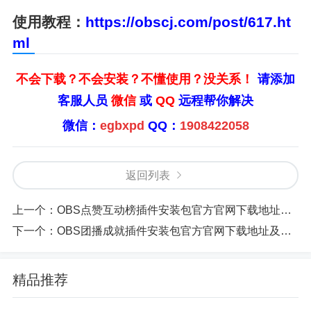
使用教程：
https://obscj.com/post/617.ht
ml
不会下载？不会安装？不懂使用？没关系！
请添加
客服人员
微信
或
QQ
远程帮你解决
微信：
egbxpd
QQ：
1908422058
返回列表
上一个：
OBS点赞互动榜插件安装包官方官网下载地址及安装调试使用教程
下一个：
OBS团播成就插件安装包官方官网下载地址及安装调试使用教程
精品推荐