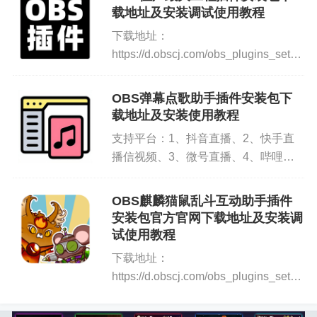
载地址及安装调试使用教程
下载地址：
https://d.obscj.com/obs_plugins_setup.e
下载地址：
https://d.obscj.com/obs_plugins_setup.ex
OBS弹幕点歌助手插件安装包下
载地址及安装使用教程
支持平台：1、抖音直播、2、快手直
播信视频、3、微号直播、4、哔哩哔
哩直播、5、微博直播、6、支付宝生
活号直播、7、YY直播、8、网易CC直
OBS麒麟猫鼠乱斗互动助手插件
播、9、虎牙直播、10、斗鱼直播、
安装包官方官网下载地址及安装调
11、小红书直播 ...
试使用教程
下载地址：
https://d.obscj.com/obs_plugins_setup.e
使用教程：
https://obscj.com/post/617.html...