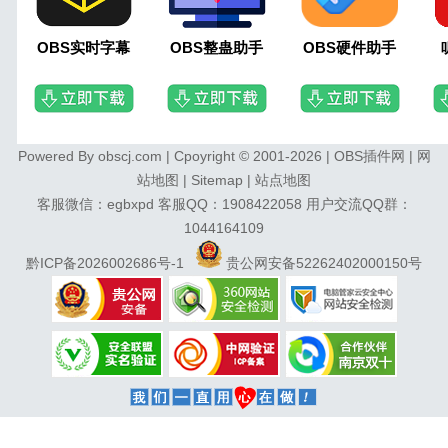
OBS实时字幕
OBS整蛊助手
OBS硬件助手
Powered By
obscj.com | Cpoyright © 2001-2026 | OBS插件网 |
网
站地图
|
Sitemap
|
站点地图
客服微信：egbxpd 客服QQ：1908422058 用户交流QQ群：
1044164109
黔ICP备2026002686号-1
贵公网安备52262402000150号