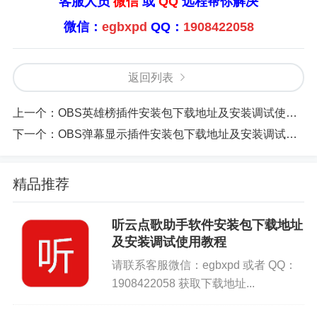
客服人员
微信
或
QQ
远程帮你解决
微信：
egbxpd
QQ：
1908422058
返回列表
上一个：
OBS英雄榜插件安装包下载地址及安装调试使用教程
下一个：
OBS弹幕显示插件安装包下载地址及安装调试使用教程
精品推荐
听云点歌助手软件安装包下载地址
及安装调试使用教程
请联系客服微信：egbxpd 或者 QQ：
1908422058 获取下载地址...