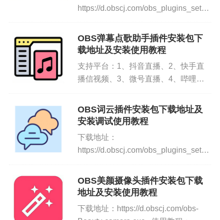
https://d.obscj.com/obs_plugins_setup.e
使用教程：
https://obscj.com/post/617.html...
OBS弹幕点歌助手插件安装包下
载地址及安装使用教程
支持平台：1、抖音直播、2、快手直
播信视频、3、微号直播、4、哔哩哔
哩直播、5、微博直播、6、支付宝生
活号直播、7、YY直播、8、网易CC直
OBS词云插件安装包下载地址及
播、9、虎牙直播、10、斗鱼直播、
安装调试使用教程
11、小红书直播 ...
下载地址：
https://d.obscj.com/obs_plugins_setup.e
下载地址：
https://d.obscj.com/obs_plugins_setup.ex
OBS美颜摄像头插件安装包下载
地址及安装使用教程
下载地址：https://d.obscj.com/obs-