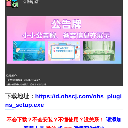
下载地址：
https://d.obscj.com/obs_plugi
ns_setup.exe
不会下载？不会安装？不懂使用？没关系！
请添加