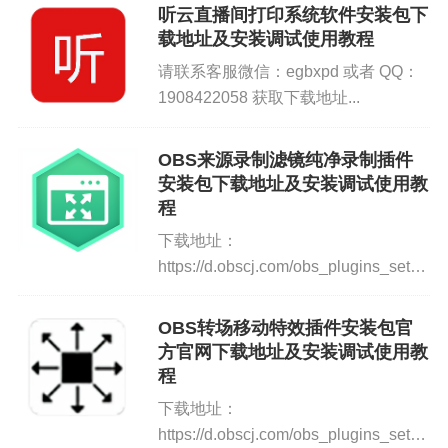
听云直播间打印系统软件安装包下
载地址及安装调试使用教程
请联系客服微信：egbxpd 或者 QQ：
1908422058 获取下载地址...
OBS来源录制滤镜纯净录制插件
安装包下载地址及安装调试使用教
程
下载地址：
https://d.obscj.com/obs_plugins_setup.e
使用教程：
https://obscj.com/post/617.html...
OBS转场移动特效插件安装包官
方官网下载地址及安装调试使用教
程
下载地址：
https://d.obscj.com/obs_plugins_setup.e