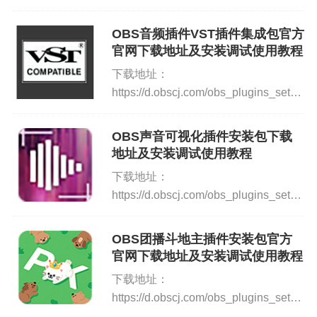
使用教程：
https://obscj.com/post/617.html下载地
OBS音频插件VST插件集成包官方
址：https://d.obs...
官网下载地址及安装调试使用教程
下载地址：
https://d.obscj.com/obs_plugins_setup.e
使用教程：
https://obscj.com/post/617.html...
OBS声音可视化插件安装包下载
地址及安装调试使用教程
下载地址：
https://d.obscj.com/obs_plugins_setup.e
使用教程：
https://obscj.com/post/617.html...
OBS团播斗地主插件安装包官方
官网下载地址及安装调试使用教程
下载地址：
https://d.obscj.com/obs_plugins_setup.e
使用教程：