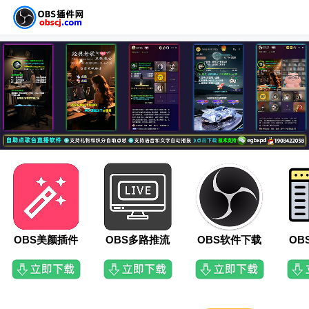
OBS美颜插件
OBS多路推流
OBS软件下载
OB