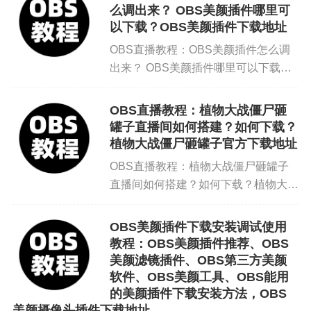
https://obscj.com/post/29...
么调出来？ OBS美颜插件哪里可
以下载？OBS美颜插件下载地址
OBS直播教程：OBS美颜插件怎么调
出来？ OBS美颜插件哪里可以下载？
OBS美颜插件下载地址：OBS背景虚
化插件下载地址：
OBS直播教程：植物大战僵尸砸
https://obscj.com/post/292.htm...
罐子直播间如何搭建？如何下载？
植物大战僵尸砸罐子官方下载地址
OBS直播教程：植物大战僵尸砸罐子
直播间如何搭建？如何下载？植物大战
僵尸砸罐子官方下载地址：
https://www.zbxmk.com/post/556.html
OBS美颜插件下载安装调试使用
植物大战僵尸砸罐子直...
教程：OBS美颜插件推荐、OBS
美颜滤镜插件、OBS第三方美颜
软件、OBS美颜工具、OBS能用
的美颜插件下载安装方法，OBS
美颜摄像头插件下载地址