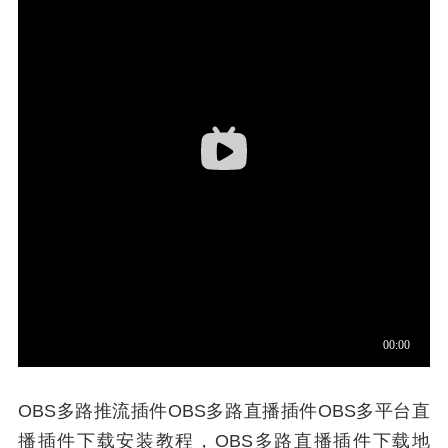
OBS多路推流插件OBS多路直播插件OBS多平台直
播插件下载安装教程，OBS多路直播插件下载地