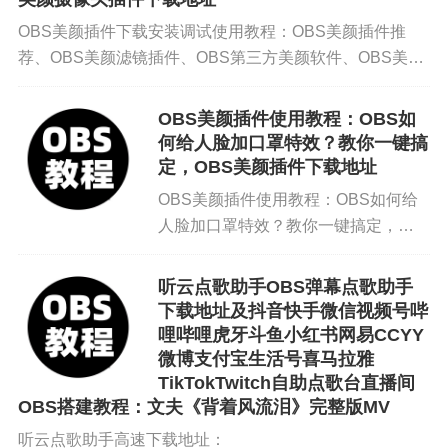
OBS美颜插件下载安装调试使用教程：OBS美颜插件推
荐、OBS美颜滤镜插件、OBS第三方美颜软件、OBS美颜
工具、OBS能用的美颜插件下载安装方法 在教程开始之
前，先给大...
OBS美颜插件使用教程：OBS如
何给人脸加口罩特效？教你一键搞
定，OBS美颜插件下载地址
OBS美颜插件使用教程：OBS如何给
人脸加口罩特效？教你一键搞定，
OBS美颜插件下载地址①：OBS美颜
插件下载地址①：
听云点歌助手OBS弹幕点歌助手
https://obscj.com/post/292.html&n...
下载地址及抖音快手微信视频号哔
哩哔哩虎牙斗鱼小红书网易CCYY
微博支付宝生活号喜马拉雅
TikTokTwitch自助点歌台直播间
OBS搭建教程：文夫《背着风流泪》完整版MV
听云点歌助手高速下载地址：