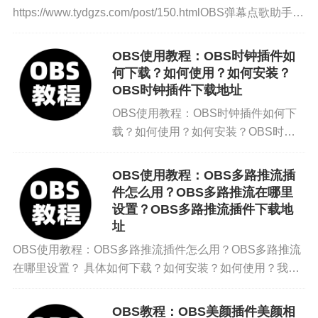
https://www.tydgzs.com/post/150.htmlOBS弹幕点歌助手高
速下载地址：https://obscj.com/post/293.html抖音直播...
OBS使用教程：OBS时钟插件如
何下载？如何使用？如何安装？
OBS时钟插件下载地址
OBS使用教程：OBS时钟插件如何下
载？如何使用？如何安装？OBS时钟
插件下载地址：
https://www.obsjc.com/post/190.html
OBS使用教程：OBS多路推流插
#obs时间插件 #obs时...
件怎么用？OBS多路推流在哪里
设置？OBS多路推流插件下载地
址
OBS使用教程：OBS多路推流插件怎么用？OBS多路推流
在哪里设置？ 具体如何下载？如何安装？如何使用？我写
了一个保姆级教程，请往下看，步骤很详细的，...
OBS教程：OBS美颜插件美颜相