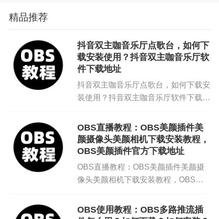
精品推荐
抖音双主咖音乐厅点歌台，如何下
载安装使用？抖音双主咖音乐厅软
件下载地址
抖音双主咖音乐厅点歌台，如何下载安
装使用？抖音双主咖音乐厅软件下载地
址：
https://www.zbxmk.com/post/223.html
OBS直播教程：OBS美颜插件美
#抖音双主咖 #音乐厅 #点歌台...
颜摄像头美颜相机下载安装教程，
OBS美颜插件官方下载地址
OBS直播教程：OBS美颜插件美颜摄
像头美颜相机下载安装教程，OBS美
颜插件官方下载地址：OBS美颜插件
官方下载地址：
OBS使用教程：OBS多路推流插
https://obscj.com/post/292.ht...