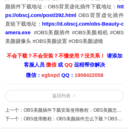
颜插件下载地址：
OBS背景虚化插件下载地址：
htt
ps://obscj.com/post/292.html
OBS背景虚化插件
直链下载地址：
https://d.obscj.com/obs-Beauty-c
amera.exe
#OBS美颜插件 #OBS美颜相机 #OBS
美颜摄像头 #OBS美颜设置 #OBS美颜滤镜
不会下载？不会安装？不懂使用？没关系！
请添加
客服人员
微信
或
QQ
远程帮你解决
微信：
egbxpd
QQ：
1908422058
返回列表
上一个：
OBS美颜插件下载安装使用教程：OBS美颜怎么开？OBS如何使用美颜？OBS如何加美颜？OBS美颜插件下载地址
下一个：
OBS使用教程：OBS美颜插件怎么下载？OBS美颜插件怎么调出来？OBS美颜插件下载地址