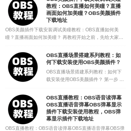
教程：OBS直播如何美瞳？直播
画面如何加美瞳？OBS美颜插件
下载地址
OBS美颜插件下载安装调试美瞳教程：OBS直播如何美
瞳？直播画面如何加美瞳？ 再教程开始之前，先给大家看
看OBS美颜插件的美瞳效果...
OBS直播场景搭建系列教程：如
何下载安装使用OBS美颜插件？
OBS直播场景搭建系列教程：如何下
载安装使用OBS美颜插件？ 第一步 访
问OBS之家官网网站下载OBS直播软
件 使用电脑浏览器，打开OBS之家官
OBS直播教程：OBS语音读弹幕
方网站：...
OBS直播语音弹幕OBS弹幕显示
插件下载安装使用教程，OBS弹
幕显示插件下载地址
OBS直播教程：OBS语音读弹幕OBS直播语音弹幕OBS弹