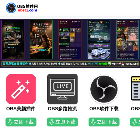
OBS美颜插件
OBS多路推流
OBS软件下载
OB