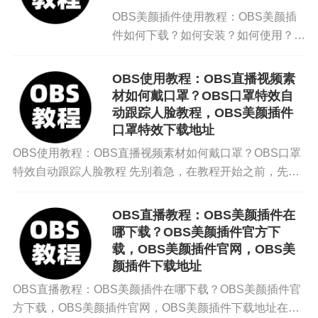
OBS美颜插件使用教程：OBS美颜插
件如何下载？如何安装？如何使用？
在教程开始之前，先给大家看看美颜效
果 具体如何下载？如何安装？...
OBS使用教程：OBS直播视频素
材如何戴口罩？OBS口罩特效自
动跟踪人脸教程，OBS美颜插件
口罩特效下载地址
OBS使用教程：OBS直播视频素材如何戴口罩？OBS口罩
特效自动跟踪人脸教程 先别着急，在教程开始之前，先给
大家看看效果 我写了一个...
OBS直播教程：OBS美颜插件在
哪下载？OBS美颜插件官方下
载，OBS美颜插件官网，OBS美
颜插件下载地址
OBS直播教程：OBS美颜插件在哪下载？OBS美颜插件官
方下载，OBS美颜插件官网，OBS美颜插件下载地址在教