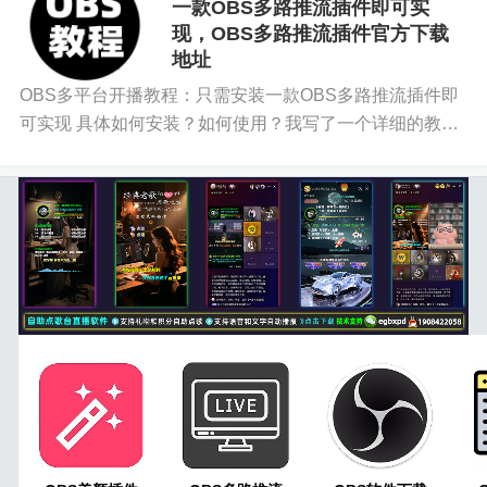
一款OBS多路推流插件即可实
现，OBS多路推流插件官方下载
地址
OBS多平台开播教程：只需安装一款OBS多路推流插件即
可实现 具体如何安装？如何使用？我写了一个详细的教
程，请往下看，步骤很详细的，你一定看得懂...